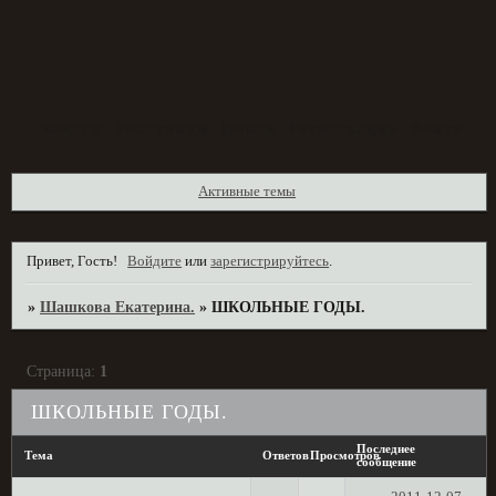
Форум
Участники
Поиск
Регистрация
Войти
Активные темы
Привет, Гость!
Войдите
или
зарегистрируйтесь
.
»
Шашкова Екатерина.
»
ШКОЛЬНЫЕ ГОДЫ.
Страница:
1
ШКОЛЬНЫЕ ГОДЫ.
Последнее
Тема
Ответов
Просмотров
сообщение