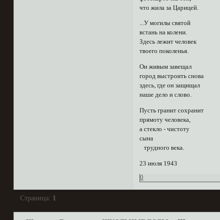
что жила за Царицей.
...У могилы святой
встань на колени.
Здесь лежит человек
твоего поколенья.
Он живым завещал
город выстроить снова
здесь, где он защищал
наше дело и слово.
Пусть гранит сохранит
прямоту человека,
а стекло - чистоту
сына
трудного века.
23 июля 1943
0
Страница:
1