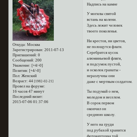
Надпись на камне
У могилы святой
встань на колени.
Здесь лежит человек
твоего поколенья.
Ни крестов, ни цветов,
Откуда:
Москва
не полощутся флаги.
Зарегистрирован
: 2011-07-13
Серебрится кусок
Приглашений:
0
алюминьевой фляги,
Сообщений:
200
и подсумок пустой,
Уважение:
[+4/-0]
и осколок гранаты -
Позитив:
[+4/-0]
Пол:
Женский
неразлучны они
Возраст:
44
[1982-02-21]
даже с мертвым солдатом.
Провел на форуме:
16 часов 47 минут
Ты подумай о нем,
Последний визит:
молодом и веселом.
2015-07-06 01:37:06
В сорок первом
окончил он
среднюю школу.
У него на груди
под рубахой хранится
фотокарточка той,