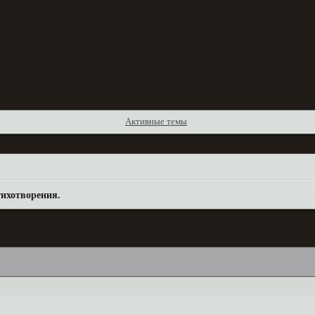
Форум
Участники
Поиск
Регистрация
Войти
Активные темы
ихотворения.