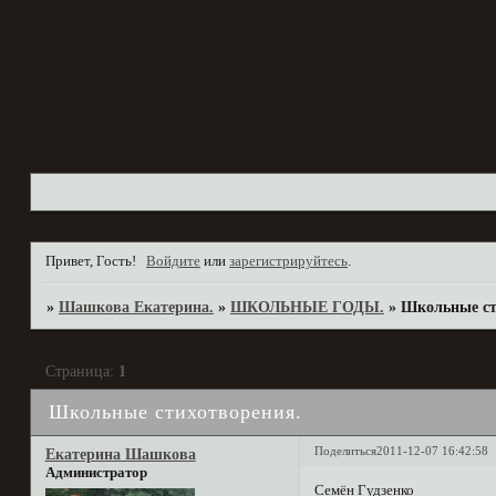
Привет, Гость!
Войдите
или
зарегистрируйтесь
.
»
Шашкова Екатерина.
»
ШКОЛЬНЫЕ ГОДЫ.
»
Школьные ст
Страница:
1
Школьные стихотворения.
Поделиться
2011-12-07 16:42:58
Екатерина Шашкова
Администратор
Семён Гудзенко