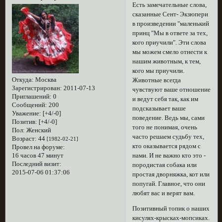
Есть замечательные слова,
сказанные Сент- Экзюпери
в произведении "маленький
принц "Мы в ответе за тех,
кого приучили". Эти слова
мы можем смело отнести к
нашим животным, к тем,
кого мы приучили.
Откуда:
Москва
Животные всегда
Зарегистрирован
: 2011-07-13
чувствуют ваше отношение
Приглашений:
0
и ведут себя так, как им
Сообщений:
200
подсказывает ваше
Уважение:
[+4/-0]
поведение. Ведь мы, сами
Позитив:
[+4/-0]
того не понимая, очень
Пол:
Женский
часто решаем судьбу тех,
Возраст:
44
[1982-02-21]
кто оказывается рядом с
Провел на форуме:
нами. И не важно кто это -
16 часов 47 минут
Последний визит:
породистая собака или
2015-07-06 01:37:06
простая дворняжка, кот или
попугай. Главное, что они
любят вас и верят вам.
Позитивный топик о наших
кисулях-крысках-мопсиках.