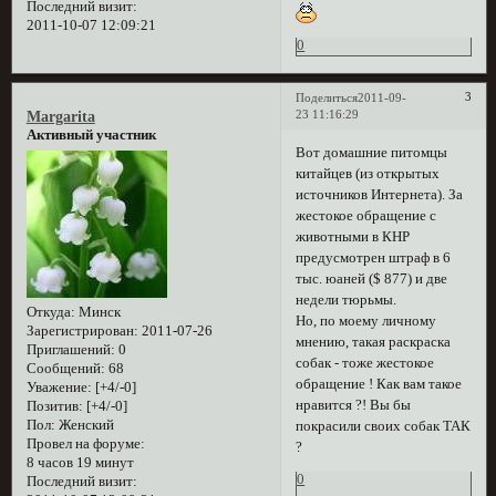
Последний визит:
2011-10-07 12:09:21
0
3
Поделиться
2011-09-
23 11:16:29
Margarita
Активный участник
Вот домашние питомцы
китайцев (из открытых
источников Интернета). За
жестокое обращение с
животными в КНР
предусмотрен штраф в 6
тыс. юаней ($ 877) и две
недели тюрьмы.
Откуда:
Минск
Но, по моему личному
Зарегистрирован
: 2011-07-26
мнению, такая раскраска
Приглашений:
0
собак - тоже жестокое
Сообщений:
68
обращение ! Как вам такое
Уважение:
[+4/-0]
нравится ?! Вы бы
Позитив:
[+4/-0]
Пол:
Женский
покрасили своих собак ТАК
Провел на форуме:
?
8 часов 19 минут
0
Последний визит: