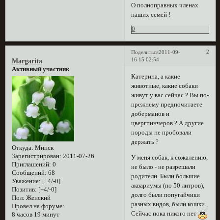
О полноправных членах
наших семей !
0
2
Поделиться
2011-09-
16 15:02:54
Margarita
Активный участник
Катерина, а какие
животные, какие собаки
живут у вас сейчас ? Вы по-
прежнему предпочитаете
доберманов и
цвергпинчеров ? А другие
породы не пробовали
держать ?
Откуда:
Минск
Зарегистрирован
: 2011-07-26
У меня собак, к сожалению,
Приглашений:
0
не было - не разрешали
Сообщений:
68
родители. Были большие
Уважение:
[+4/-0]
аквариумы (по 50 литров),
Позитив:
[+4/-0]
долго были попугайчики
Пол:
Женский
разных видов, были кошки.
Провел на форуме:
Сейчас пока никого нет
8 часов 19 минут