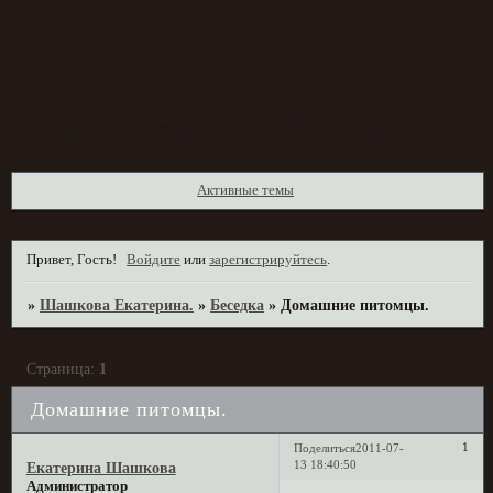
Форум
Участники
Поиск
Регистрация
Войти
Активные темы
Привет, Гость!
Войдите
или
зарегистрируйтесь
.
»
Шашкова Екатерина.
»
Беседка
»
Домашние питомцы.
Страница:
1
Домашние питомцы.
1
Поделиться
2011-07-
13 18:40:50
Екатерина Шашкова
Администратор