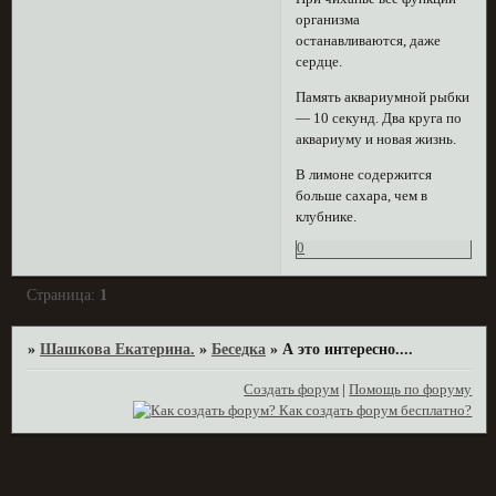
организма
останавливаются, даже
сердце.
Память аквариумной рыбки
— 10 секунд. Два круга по
аквариуму и новая жизнь.
В лимоне содержится
больше сахара, чем в
клубнике.
0
Страница:
1
»
Шашкова Екатерина.
»
Беседка
»
А это интересно....
Создать форум
|
Помощь по форуму