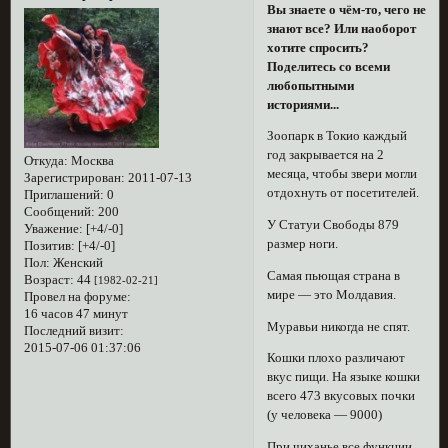
Вы знаете о чём-то, чего не
знают все? Или наоборот
хотите спросить?
Поделитесь со всеми
любопытными
историями...
Зоопарк в Токио каждый
год закрывается на 2
Откуда:
Москва
месяца, чтобы звери могли
Зарегистрирован
: 2011-07-13
отдохнуть от посетителей.
Приглашений:
0
Сообщений:
200
У Статуи Свободы 879
Уважение:
[+4/-0]
размер ноги.
Позитив:
[+4/-0]
Пол:
Женский
Самая пьющая страна в
Возраст:
44
[1982-02-21]
мире — это Молдавия.
Провел на форуме:
16 часов 47 минут
Муравьи никогда не спят.
Последний визит:
2015-07-06 01:37:06
Кошки плохо различают
вкус пищи. На языке кошки
всего 473 вкусовых почки
(у человека — 9000)
При чиханье все функции