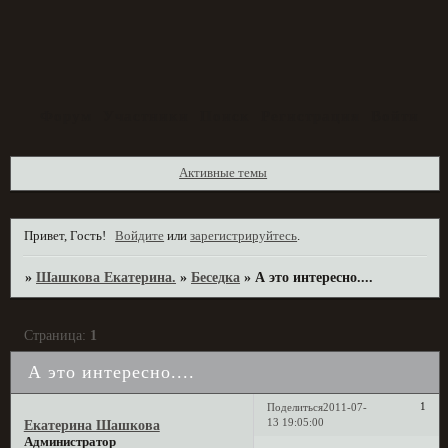
Форум
Участники
Поиск
Регистрация
Войти
Активные темы
Привет, Гость!
Войдите
или
зарегистрируйтесь
.
»
Шашкова Екатерина.
»
Беседка
»
А это интересно....
Страница:
1
А это интересно....
1
Поделиться
2011-07-
13 19:05:00
Екатерина Шашкова
Администратор