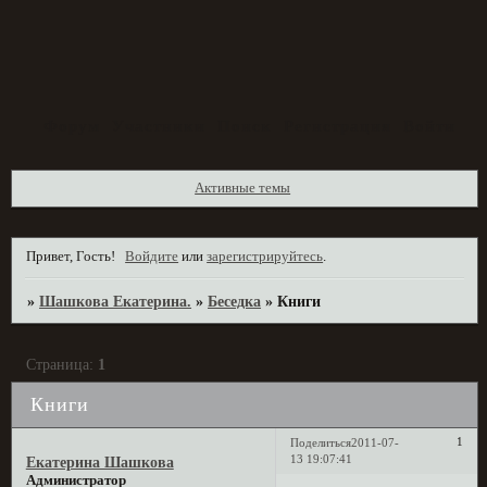
Форум
Участники
Поиск
Регистрация
Войти
Активные темы
Привет, Гость!
Войдите
или
зарегистрируйтесь
.
»
Шашкова Екатерина.
»
Беседка
»
Книги
Страница:
1
Книги
1
Поделиться
2011-07-
13 19:07:41
Екатерина Шашкова
Администратор