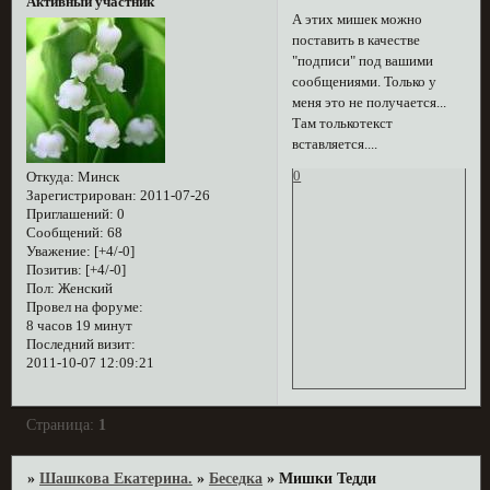
Активный участник
А этих мишек можно
поставить в качестве
"подписи" под вашими
сообщениями. Только у
меня это не получается...
Там толькотекст
вставляется....
0
Откуда:
Минск
Зарегистрирован
: 2011-07-26
Приглашений:
0
Сообщений:
68
Уважение:
[+4/-0]
Позитив:
[+4/-0]
Пол:
Женский
Провел на форуме:
8 часов 19 минут
Последний визит:
2011-10-07 12:09:21
Страница:
1
»
Шашкова Екатерина.
»
Беседка
»
Мишки Тедди