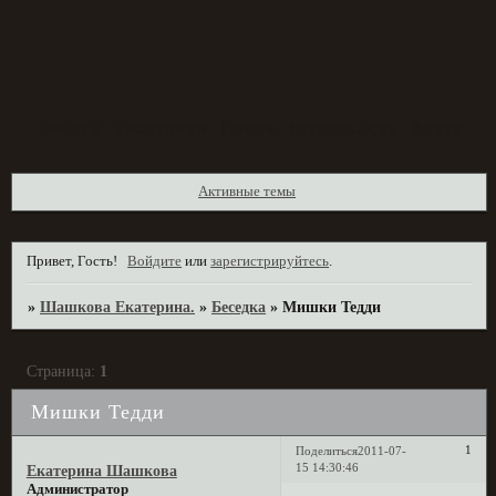
Форум
Участники
Поиск
Регистрация
Войти
Активные темы
Привет, Гость!
Войдите
или
зарегистрируйтесь
.
»
Шашкова Екатерина.
»
Беседка
»
Мишки Тедди
Страница:
1
Мишки Тедди
1
Поделиться
2011-07-
15 14:30:46
Екатерина Шашкова
Администратор