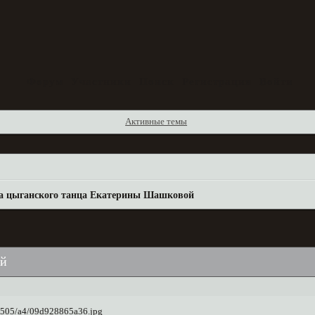
Форум
Участники
Поиск
Регистрация
Войти
Активные темы
 цыганского танца Екатерины Шашковой
ой