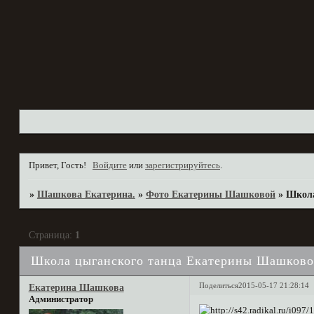
Привет, Гость!
Войдите
или
зарегистрируйтесь
.
»
Шашкова Екатерина.
»
Фото Екатерины Шашковой
»
Школа
Страница:
1
Школа цыганского танца Екатерины Шашков
Поделиться
2015-05-17 21:28:14
Екатерина Шашкова
Администратор